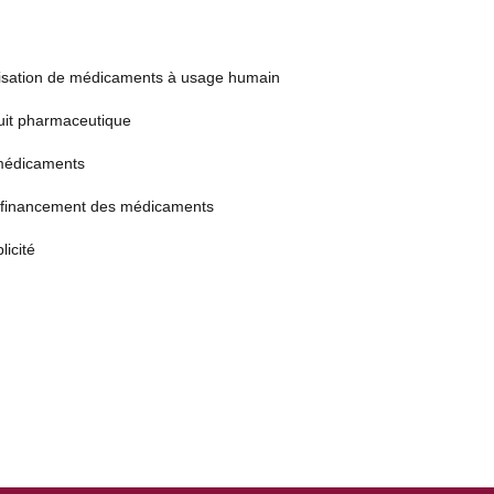
alisation de médicaments à usage humain
uit pharmaceutique
 médicaments
de financement des médicaments
icité