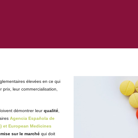
glementaires élevées en ce qui
r prix, leur commercialisation,
doivent démontrer leur
qualité
,
aires
Agencia Española de
)
et
European Medicines
 mise sur le marché
qui doit